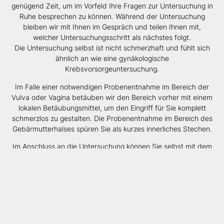
genügend Zeit, um im Vorfeld Ihre Fragen zur Untersuchung in
Ruhe besprechen zu können. Während der Untersuchung
bleiben wir mit Ihnen im Gespräch und teilen Ihnen mit,
welcher Untersuchungsschritt als nächstes folgt.
Die Untersuchung selbst ist nicht schmerzhaft und fühlt sich
ähnlich an wie eine gynäkologische
Krebsvorsorgeuntersuchung.
Im Falle einer notwendigen Probenentnahme im Bereich der
Vulva oder Vagina betäuben wir den Bereich vorher mit einem
lokalen Betäubungsmittel, um den Eingriff für Sie komplett
schmerzlos zu gestalten. Die Probenentnahme im Bereich des
Gebärmutterhalses spüren Sie als kurzes innerliches Stechen.
Im Anschluss an die Untersuchung können Sie selbst mit dem
Auto nach Hause fahren. Falls gewünscht, stellen wir für den
Tag der Kolposkopie eine Arbeitsunfähigkeitsbescheinigung
aus.
In den zwei Tagen nach der Kolposkopie sollten Sie auf
schwimmen, baden, saunieren oder Geschlechtsverkehr
verzichten, um das Infektionsrisiko gering zu halten.